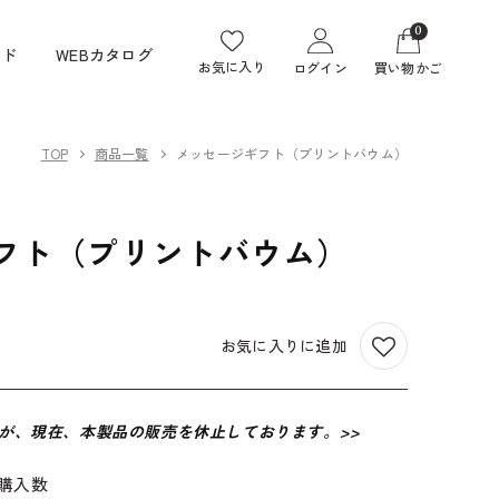
ロ
カ
グ
0
ー
イド
WEBカタログ
イ
お気に入り
ログイン
買い物かご
ト
ン
TOP
商品一覧
メッセージギフト（プリントバウム）
フト（プリントバウム）
お気に入りに追加
んが、現在、本製品の販売を休止しております。>>
購入数