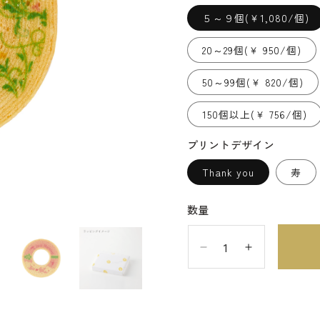
５～９個(￥1,080/個)
20～29個(￥ 950/個)
50～99個(￥ 820/個)
150個以上(￥ 756/個)
プリントデザイン
Thank you
寿
数量
メ
メ
ッ
ッ
セ
セ
ー
ー