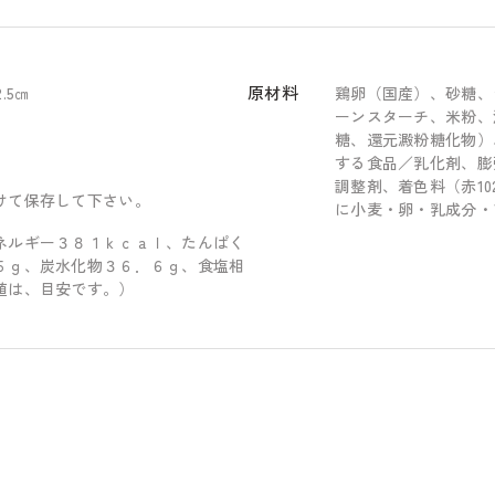
ジ
ジ
ギ
ギ
フ
フ
原材料
.5㎝
鶏卵（国産）、砂糖、
ト
ト
ーンスターチ、米粉、
（
（
糖、還元澱粉糖化物）
プ
プ
する食品／乳化剤、膨
リ
リ
調整剤、着色料（赤10
けて保存して下さい。
に小麦・卵・乳成分・
ン
ン
ト
ト
ネルギー３８１ｋｃａｌ、たんぱく
５ｇ、炭水化物３６．６ｇ、食塩相
バ
バ
値は、目安です。）
ウ
ウ
ム
ム
）
）
の
の
数
数
量
量
を
を