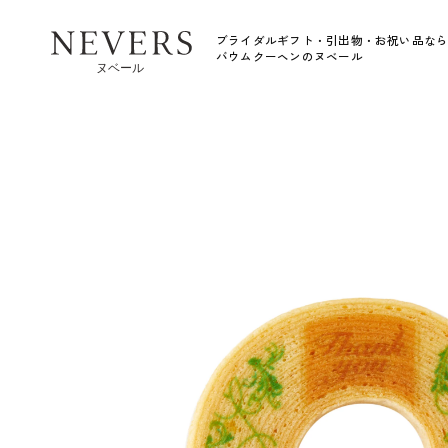
コンテ
ンツに
進む
ブライダルギフト・引出物・お祝い品な
バウムクーヘンのヌベール