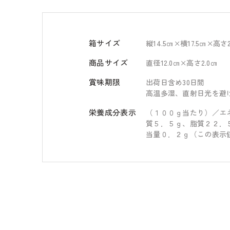
箱サイズ
縦14.5㎝×横17.5㎝×高さ2
商品サイズ
直径12.0㎝×高さ2.0㎝
賞味期限
出荷日含め30日間
高温多湿、直射日光を避
栄養成分表示
（１００ｇ当たり）／エ
質５．５ｇ、脂質２２．
当量０．２ｇ（この表示