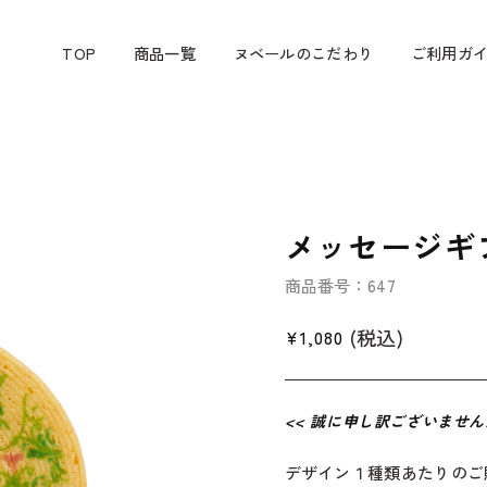
ら
TOP
商品一覧
ヌベールのこだわり
ご利用ガ
メッセージギ
商品番号：647
(税込)
通
¥1,080
常
価
格
<< 誠に申し訳ございませ
デザイン１種類あたりのご